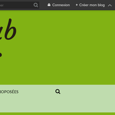
Connexion
+
Créer mon blog
ub
s
PROPOSÉES