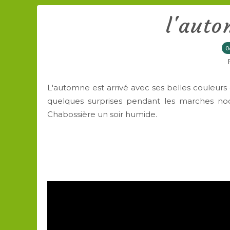
l'auto
0
L'automne est arrivé avec ses belles couleur
quelques surprises pendant les marches no
Chabossière un soir humide.