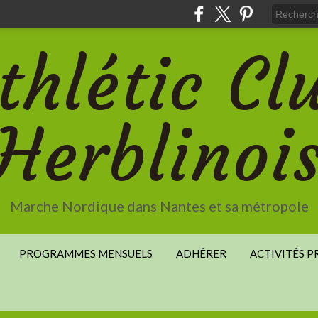
thlétic Cl
Herblinoi
Marche Nordique dans Nantes et sa métropole
PROGRAMMES MENSUELS
ADHÉRER
ACTIVITÉS 