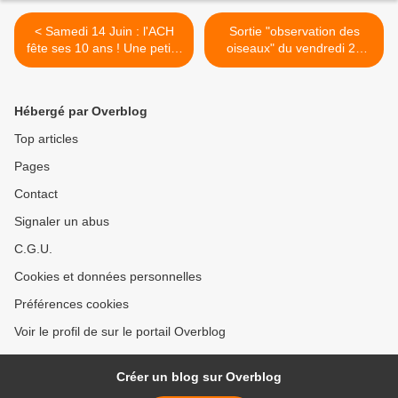
< Samedi 14 Juin : l'ACH
Sortie "observation des
fête ses 10 ans ! Une petite
oiseaux" du vendredi 21
idée du programme de la
mars 2025 >
journée !
Hébergé par Overblog
Top articles
Pages
Contact
Signaler un abus
C.G.U.
Cookies et données personnelles
Préférences cookies
Voir le profil de sur le portail Overblog
Créer un blog sur Overblog