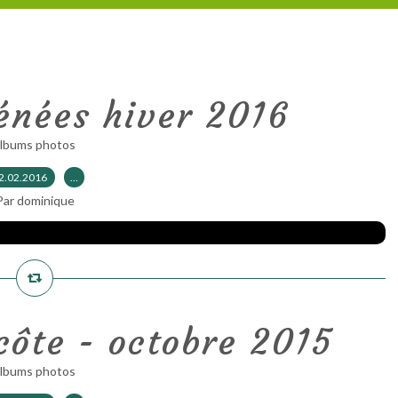
énées hiver 2016
albums photos
2.02.2016
…
Par dominique
côte - octobre 2015
albums photos