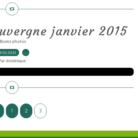
uvergne janvier 2015
albums photos
9.01.2015
…
Par dominique
1
2
3