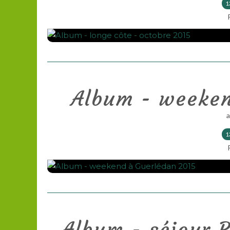
1
Album - weeken
1
Album - séjour P