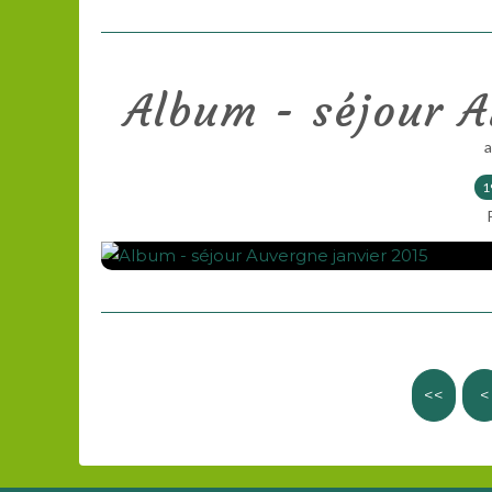
Album - séjour A
1
<<
<