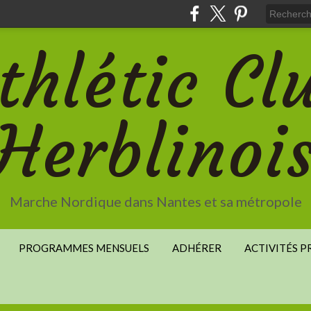
thlétic Cl
Herblinoi
Marche Nordique dans Nantes et sa métropole
PROGRAMMES MENSUELS
ADHÉRER
ACTIVITÉS 