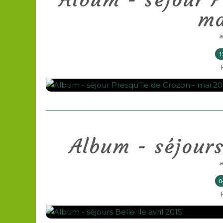
ma
1
Album - séjours
0