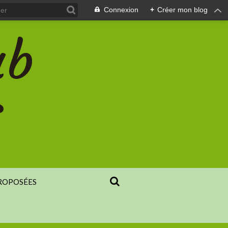
Connexion
+
Créer mon blog
ub
s
PROPOSÉES