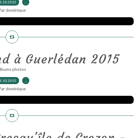
3.10.2015
…
Par dominique
d à Guerlédan 2015
albums photos
3.10.2015
…
Par dominique
resqu'île de Crozon -