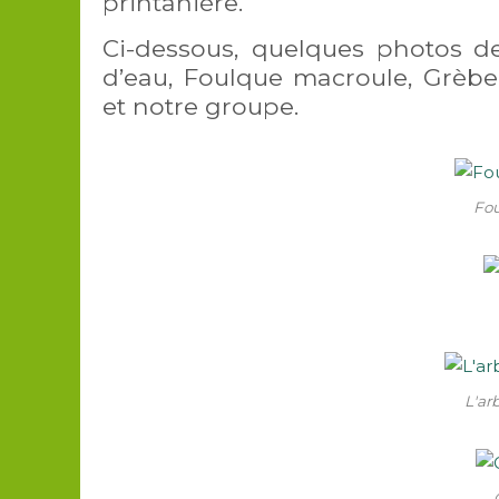
printanière.
Ci-dessous, quelques photos d
d’eau, Foulque macroule, Grèb
et notre groupe.
Fo
L'ar