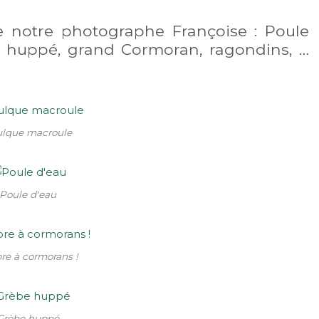
e notre photographe Françoise : Poule
e huppé, grand Cormoran, ragondins, …
ulque macroule
Poule d'eau
bre à cormorans !
Grèbe huppé