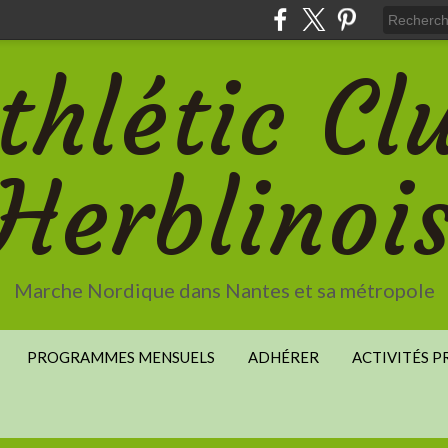
thlétic Cl
Herblinoi
Marche Nordique dans Nantes et sa métropole
PROGRAMMES MENSUELS
ADHÉRER
ACTIVITÉS 