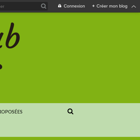
Connexion
+
Créer mon blog
ub
s
PROPOSÉES